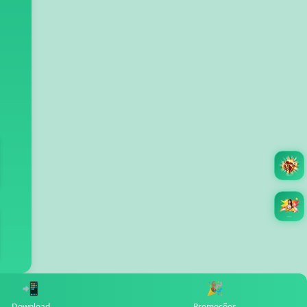
📲
🎉
Download
Promoções