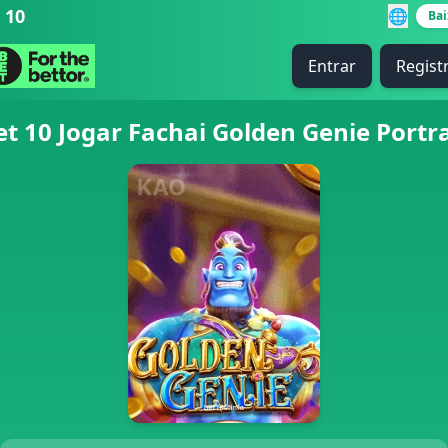
 10
🌐
Bai
Entrar
Regist
et 10 Jogar Fachai Golden Genie Portra