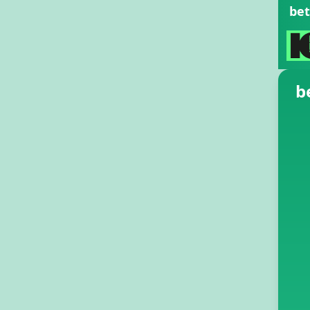
bet
b