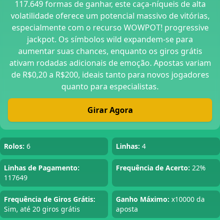
117.649 formas de ganhar, este caça-níqueis de alta
volatilidade oferece um potencial massivo de vitórias,
especialmente com o recurso WOWPOT! progressive
jackpot. Os símbolos wild expandem-se para
aumentar suas chances, enquanto os giros grátis
ativam rodadas adicionais de emoção. Apostas variam
de R$0,20 a R$200, ideais tanto para novos jogadores
quanto para especialistas.
Girar Agora
Rolos:
6
Linhas:
4
Linhas de Pagamento:
Frequência de Acerto:
22%
117649
Frequência de Giros Grátis:
Ganho Máximo:
x10000 da
Sim, até 20 giros grátis
aposta