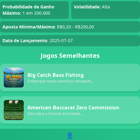
Probabilidade de Ganho
Volatilidade:
Alta
Máximo:
1 em 200.000
Aposta Mínima/Máxima:
R$0,20 - R$200,00
Data de Lançamento:
2025-07-07
Jogos Semelhantes
Big Catch Bass Fishing
Embarque numa aventura selvagem...
American Baccarat Zero Commission
Descubra a fortuna escondida...
👤