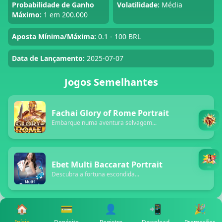
Probabilidade de Ganho
Volatilidade:
Média
Máximo:
1 em 200.000
Aposta Mínima/Máxima:
0.1 - 100 BRL
Data de Lançamento:
2025-07-07
Jogos Semelhantes
Fachai Glory of Rome Portrait
Embarque numa aventura selvagem...
Ebet Multi Baccarat Portrait
Descubra a fortuna escondida...
🏠
💳
👤
📲
🎉