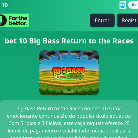
 10
🌐
Bai
Entrar
Regist
bet 10 Big Bass Return to the Races
Big Bass Return to the Races no bet 10 é uma
emocionante continuação do popular título aquático.
Com 5 rolos e 3 fileiras, este caça-níqueis oferece 25
linhas de pagamento e volatilidade média, ideal para
jogadores que buscam equilíbrio entre diversão e